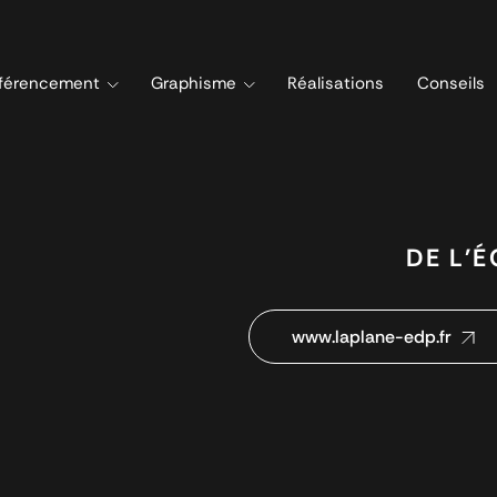
férencement
Graphisme
Réalisations
Conseils
DE L'
www.laplane-edp.fr