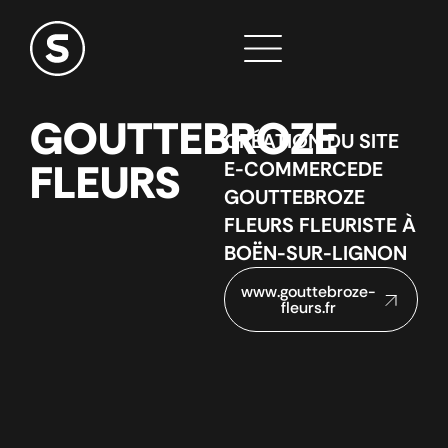
GOUTTEBROZE
CRÉATION DU SITE
FLEURS
E-COMMERCE
DE
GOUTTEBROZE
FLEURS
FLEURISTE À
BOËN-SUR-LIGNON
www.gouttebroze-
fleurs.fr